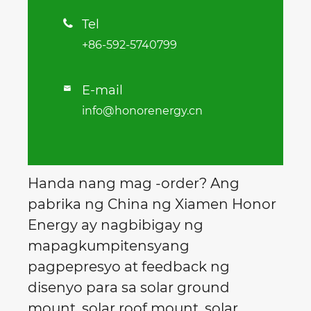
Tel

+86-592-5740799
E-mail

info@honorenergy.cn
Handa nang mag -order? Ang
pabrika ng China ng Xiamen Honor
Energy ay nagbibigay ng
mapagkumpitensyang
pagpepresyo at feedback ng
disenyo para sa solar ground
mount, solar roof mount, solar