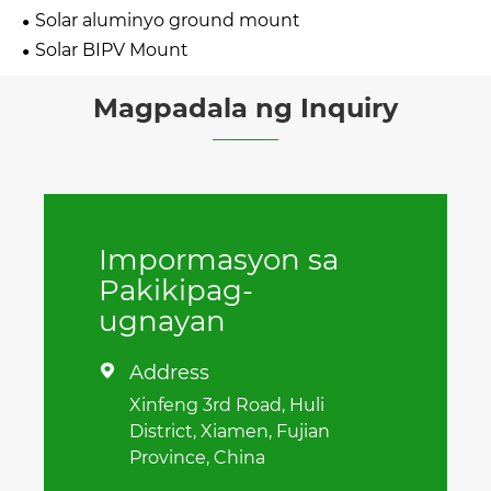
Solar aluminyo ground mount
Solar BIPV Mount
Magpadala ng Inquiry
Impormasyon sa
Pakikipag-
ugnayan
Address

Xinfeng 3rd Road, Huli
District, Xiamen, Fujian
Province, China