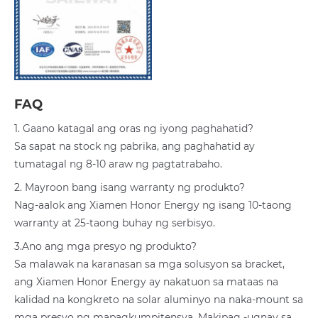
FAQ
1. Gaano katagal ang oras ng iyong paghahatid?
Sa sapat na stock ng pabrika, ang paghahatid ay
tumatagal ng 8-10 araw ng pagtatrabaho.
2. Mayroon bang isang warranty ng produkto?
Nag-aalok ang Xiamen Honor Energy ng isang 10-taong
warranty at 25-taong buhay ng serbisyo.
3.Ano ang mga presyo ng produkto?
Sa malawak na karanasan sa mga solusyon sa bracket,
ang Xiamen Honor Energy ay nakatuon sa mataas na
kalidad na kongkreto na solar aluminyo na naka-mount sa
mga presyo ng mapagkumpitensya. Makipag -ugnay sa