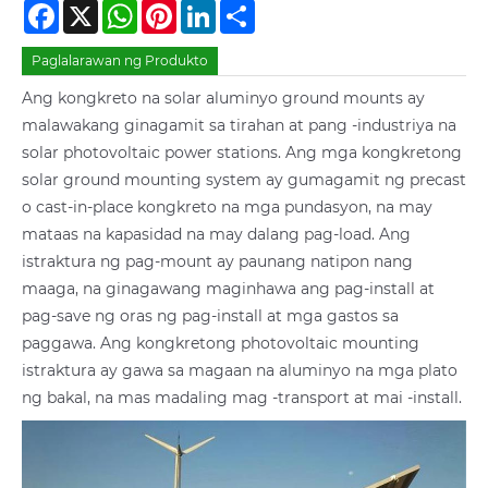
Facebook
X
WhatsApp
Pinterest
LinkedIn
Share
Paglalarawan ng Produkto
Ang kongkreto na solar aluminyo ground mounts ay
malawakang ginagamit sa tirahan at pang -industriya na
solar photovoltaic power stations. Ang mga kongkretong
solar ground mounting system ay gumagamit ng precast
o cast-in-place kongkreto na mga pundasyon, na may
mataas na kapasidad na may dalang pag-load. Ang
istraktura ng pag-mount ay paunang natipon nang
maaga, na ginagawang maginhawa ang pag-install at
pag-save ng oras ng pag-install at mga gastos sa
paggawa. Ang kongkretong photovoltaic mounting
istraktura ay gawa sa magaan na aluminyo na mga plato
ng bakal, na mas madaling mag -transport at mai -install.