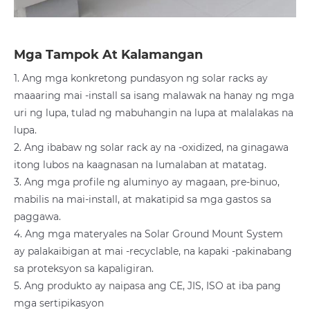
Mga Tampok At Kalamangan
1. Ang mga konkretong pundasyon ng solar racks ay
maaaring mai -install sa isang malawak na hanay ng mga
uri ng lupa, tulad ng mabuhangin na lupa at malalakas na
lupa.
2. Ang ibabaw ng solar rack ay na -oxidized, na ginagawa
itong lubos na kaagnasan na lumalaban at matatag.
3. Ang mga profile ng aluminyo ay magaan, pre-binuo,
mabilis na mai-install, at makatipid sa mga gastos sa
paggawa.
4. Ang mga materyales na Solar Ground Mount System
ay palakaibigan at mai -recyclable, na kapaki -pakinabang
sa proteksyon sa kapaligiran.
5. Ang produkto ay naipasa ang CE, JIS, ISO at iba pang
mga sertipikasyon