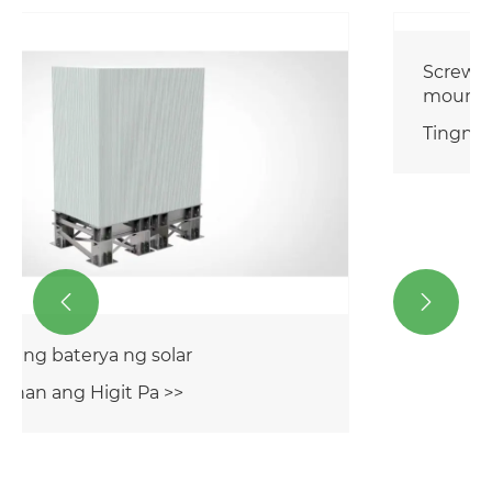
Screw pile solar aluminyo ground
mount
Tingnan ang Higit Pa >>

