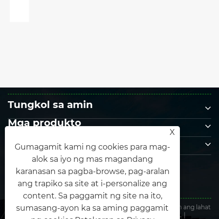
Tungkol sa amin
Mga produkto
X
Makipag-ugnayan sa amin
Gumagamit kami ng cookies para mag-
SUNDAN MO KAMI
alok sa iyo ng mas magandang
karanasan sa pagba-browse, pag-aralan
ang trapiko sa site at i-personalize ang
content. Sa paggamit ng site na ito,
Copyright © 2025 Xiamen Honor Energy Co., Ltd. Nakalaan ang lahat
sumasang-ayon ka sa aming paggamit
ng mga karapatan.
Links
|
Sitemap
|
RSS
|
XML
|