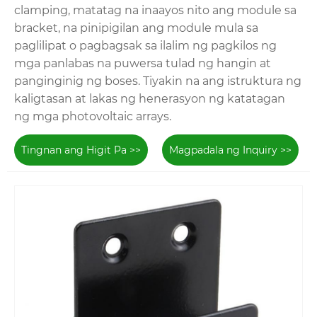
clamping, matatag na inaayos nito ang module sa
bracket, na pinipigilan ang module mula sa
paglilipat o pagbagsak sa ilalim ng pagkilos ng
mga panlabas na puwersa tulad ng hangin at
panginginig ng boses. Tiyakin na ang istruktura ng
kaligtasan at lakas ng henerasyon ng katatagan
ng mga photovoltaic arrays.
Tingnan ang Higit Pa >>
Magpadala ng Inquiry >>
Gayunman, ang solar end clamp, ay para sa mga
panlabas na panel sa array-kasama na ito ay gawa
sa mataas na lakas na aluminyo. Nilagyan ito ng
mga anti-slip na gasket upang maiwasan ang mga
scratching panel, at ang nakatiklop na istraktura
nito ay maaaring epektibong pigilan ang pag-ilid
ng presyon ng hangin. Bilang isang mahalagang
sangkap para sa mga bubong na tile ng tile at mga
maliliit na proyekto sa lupa, maaari itong magamit
gamit ang mga riles o kawit upang maiwasan ang