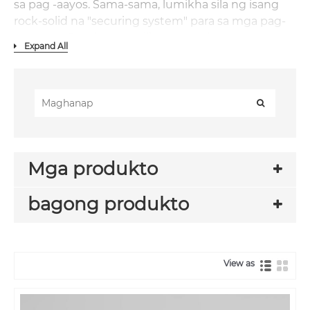
sa pag -aayos. Sama-sama, lumikha sila ng isang
rock-solid na "securing system" para sa mga pag-
setup ng PV, pinapanatili ang mga bagay na
Expand All
matatag na pangmatagalan-ito ay nasa isang
bubong sa bahay o isang istasyon ng
kapangyarihan ng pabrika.
Mga produkto
bagong produkto
View as