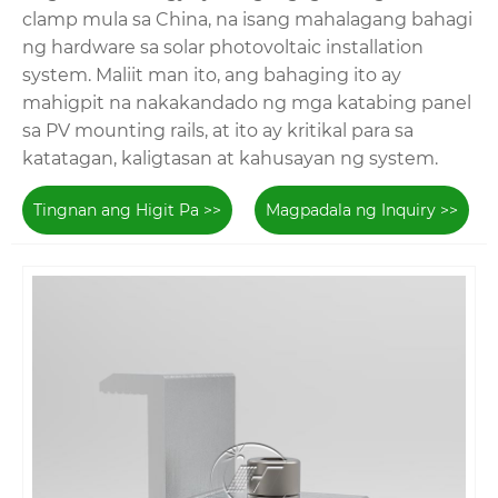
clamp mula sa China, na isang mahalagang bahagi
ng hardware sa solar photovoltaic installation
system. Maliit man ito, ang bahaging ito ay
mahigpit na nakakandado ng mga katabing panel
sa PV mounting rails, at ito ay kritikal para sa
katatagan, kaligtasan at kahusayan ng system.
Tingnan ang Higit Pa >>
Magpadala ng Inquiry >>
Ang solar mid clamp ay nagpapatatag ng katabing
mga panel ng PV, na gawa sa haluang metal na
aluminyo na may mataas na lakas. Ito ay
lumalaban sa kaagnasan mula sa ulan,
kahalumigmigan o mga sinag ng UV, mahigpit na
mga frame, at hindi mababawas sa malakas na