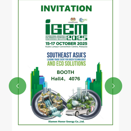
Ano ang gumagawa ng isang solar
ground screw ang pinakamahusay na
solusyon sa pundasyon para sa mga
Tingnan ang Higit Pa >>
modernong solar na proyekto?

