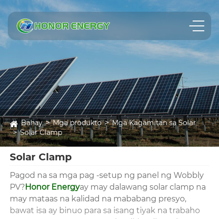
Bahay
Mga produkto
Mga Kagamitan sa Solar
Solar Clamp
Solar Clamp
Pagod na sa mga pag -setup ng panel ng Wobbly
PV?
Honor Energy
ay may dalawang solar clamp na
may mataas na kalidad na mababang presyo,
bawat isa ay binuo para sa isang tiyak na trabaho