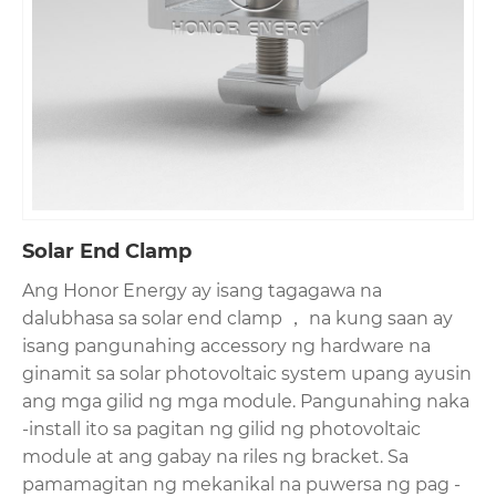
hangin o -30 ℃ hanggang 80 ℃ temperatura
swings. Angkop para sa mga malalaking halaman
ng PV, komersyal na rooftop at mga arrays ng tile
sa tile, pinapanatili nitong maayos na nakahanay
ang mga panel.
Solar End Clamp
Ang Honor Energy ay isang tagagawa na
dalubhasa sa solar end clamp ， na kung saan ay
isang pangunahing accessory ng hardware na
ginamit sa solar photovoltaic system upang ayusin
ang mga gilid ng mga module. Pangunahing naka
-install ito sa pagitan ng gilid ng photovoltaic
module at ang gabay na riles ng bracket. Sa
pamamagitan ng mekanikal na puwersa ng pag -