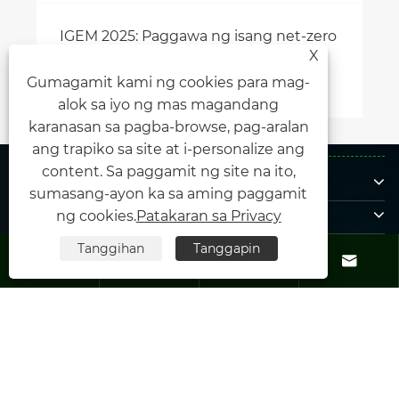
o
X
Gumagamit kami ng cookies para mag-
alok sa iyo ng mas magandang
karanasan sa pagba-browse, pag-aralan
ang trapiko sa site at i-personalize ang
content. Sa paggamit ng site na ito,
Tungkol sa amin
sumasang-ayon ka sa aming paggamit
Mga produkto
ng cookies.
Patakaran sa Privacy
Makipag-ugnayan sa amin
Tanggihan
Tanggapin




SUNDAN MO KAMI
Copyright © 2025 Xiamen Honor Energy Co., Ltd. Nakalaan ang lahat
ng mga karapatan.
Links
|
Sitemap
|
RSS
|
XML
|
Patakaran sa Privacy