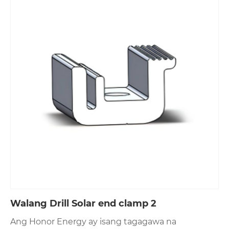
Kung ito ay isang pag-setup ng PV sa bahay o
isang antas ng negosyo, ang dalawang solar clamp
na ito ay ayusin ang pangunahing mga isyu sa
pag-secure-salamat sa kanilang mga disenyo na
handa na sa senaryo at solidong build. Naglalagay
sila ng isang matatag na base para sa mahusay na
henerasyon ng kuryente. Piliin lamang ang
tamang solar clamp para sa kung paano ka mag-
install, at ang iyong mga panel ay mananatiling
rock-solid sa loob ng maraming taon.
Walang Drill Solar end clamp 2
Ang Honor Energy ay isang tagagawa na