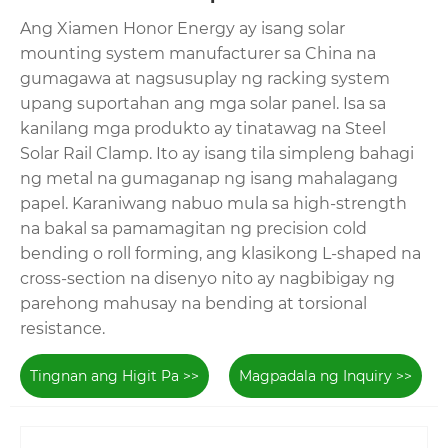
Ang Xiamen Honor Energy ay isang solar
mounting system manufacturer sa China na
gumagawa at nagsusuplay ng racking system
upang suportahan ang mga solar panel. Isa sa
kanilang mga produkto ay tinatawag na Steel
Solar Rail Clamp. Ito ay isang tila simpleng bahagi
ng metal na gumaganap ng isang mahalagang
papel. Karaniwang nabuo mula sa high-strength
na bakal sa pamamagitan ng precision cold
bending o roll forming, ang klasikong L-shaped na
cross-section na disenyo nito ay nagbibigay ng
parehong mahusay na bending at torsional
resistance.
Tingnan ang Higit Pa >>
Magpadala ng Inquiry >>