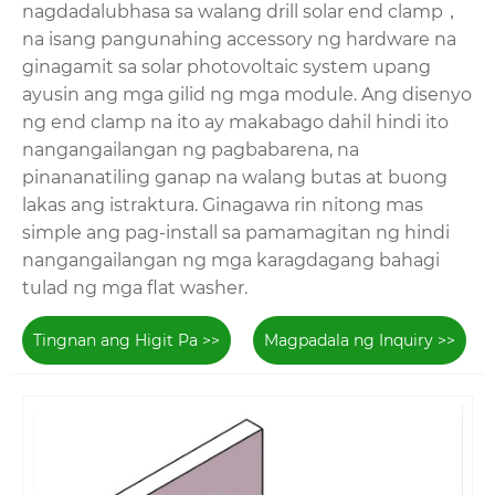
nagdadalubhasa sa walang drill solar end clamp，
na isang pangunahing accessory ng hardware na
ginagamit sa solar photovoltaic system upang
ayusin ang mga gilid ng mga module. Ang disenyo
ng end clamp na ito ay makabago dahil hindi ito
nangangailangan ng pagbabarena, na
pinananatiling ganap na walang butas at buong
lakas ang istraktura. Ginagawa rin nitong mas
simple ang pag-install sa pamamagitan ng hindi
nangangailangan ng mga karagdagang bahagi
tulad ng mga flat washer.
Tingnan ang Higit Pa >>
Magpadala ng Inquiry >>