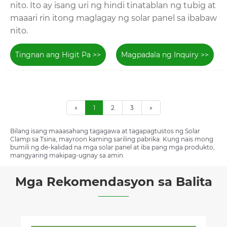
nito. Ito ay isang uri ng hindi tinatablan ng tubig at
maaari rin itong maglagay ng solar panel sa ibabaw
nito.
Tingnan ang Higit Pa >>
Magpadala ng Inquiry >>
«
1
2
3
»
Bilang isang maaasahang tagagawa at tagapagtustos ng Solar
Clamp sa Tsina, mayroon kaming sariling pabrika. Kung nais mong
bumili ng de-kalidad na mga solar panel at iba pang mga produkto,
mangyaring makipag-ugnay sa amin.
Mga Rekomendasyon sa Balita