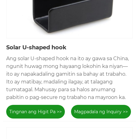
mga gilid ng panel mula sa pag-angat.
Solar U-shaped hook
Ang solar U-shaped hook na ito ay gawa sa China,
ngunit huwag mong hayaang lokohin ka niyan—
ito ay napakadaling gamitin sa bahay at trabaho.
Ito ay matibay, madaling ilagay, at talagang
tumatagal. Mahusay para sa halos anumang
pabitin o pag-secure ng trabaho na mayroon ka.
Tingnan ang Higit Pa >>
Magpadala ng Inquiry >>