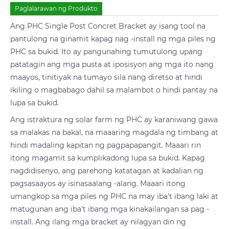
Paglalarawan ng Produkto
Ang PHC Single Post Concret Bracket ay isang tool na
pantulong na ginamit kapag nag -install ng mga piles ng
PHC sa bukid. Ito ay pangunahing tumutulong upang
patatagin ang mga pusta at iposisyon ang mga ito nang
maayos, tinitiyak na tumayo sila nang diretso at hindi
ikiling o magbabago dahil sa malambot o hindi pantay na
lupa sa bukid.
Ang istraktura ng solar farm ng PHC ay karaniwang gawa
sa malakas na bakal, na maaaring magdala ng timbang at
hindi madaling kapitan ng pagpapapangit. Maaari rin
itong magamit sa kumplikadong lupa sa bukid. Kapag
nagdidisenyo, ang parehong katatagan at kadalian ng
pagsasaayos ay isinasaalang -alang. Maaari itong
umangkop sa mga piles ng PHC na may iba't ibang laki at
matugunan ang iba't ibang mga kinakailangan sa pag -
install. Ang ilang mga bracket ay nilagyan din ng