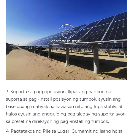
3. Suporta sa pagpoposisyon: Ilipat ang natipon na
suporta sa pag -install posisyon ng tumpok, ayusin ang
base upang matiyak na hawakan nito ang lupa stably, at
halos ayusin ang anggulo ng paglalagay ng suporta ayon
sa preset na direksyon ng pag -install ng tumpok.
4. Pagtatakda ng Pile sa Lugar: Gumamit ng isang hoist