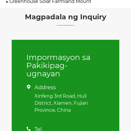
Greenhouse Solar Farmland Mount
Magpadala ng Inquiry
Impormasyon sa
Pakikipag-
ugnayan
Address

Xinfeng 3rd Road, Huli
District, Xiamen, Fujian
Province, China
Tel
