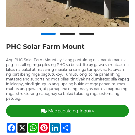
PHC Solar Farm Mount
Ang PHC Solar Farm Mount ay isang pantulong na aparato para sa
pag -install ng mga piles ng PHC sa bukid. Ito ay gawa sa mataas na
lakas na bakal at maaaring maiakma sa mga tumpok na katawan
ng iba't ibang mga pagtutukoy. Tumutulong ito na panatilihing
matatag ang suporta ng mga piles, tinitiyak na dumiretso sila kapag
inilalagay, hindi ginugulo ang lupa ng bukid at mga pananim, mas
mabilis ang gawain, at gumagana nang maayos para sa pagbuo ng
mga istrukturang nauugnay sa bukid tulad ng mga sistema ng
patubig.
Magpadala ng Inquiry
Facebook
X
WhatsApp
Pinterest
LinkedIn
Share