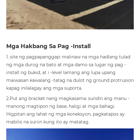
Mga Hakbang Sa Pag -install
1. site ng pagpapanggap: malinaw na mga hadlang tulad
ng mga durog na bato at mga damo sa lugar ng pag -
install ng bukid, at i -level lamang ang lupa upang
maiwasan kawalang -tatag na dulot ng ground protrusion
kapag inilalagay ang mga suporta.
2.Put ang bracket nang magkasama: sundin ang manu -
manong magtipon ng base, haligi at mga bahagi.
Higpitan ang lahat ng mga koneksyon, pagkatapos ay
mabilis na suriin kung ito ay matatag.