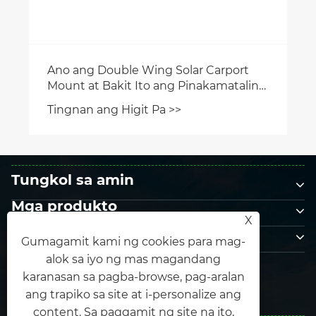
Tungkol sa amin
Mga produkto
X
Makipag-ugnayan sa amin
Gumagamit kami ng cookies para mag-
SUNDAN MO KAMI
alok sa iyo ng mas magandang
karanasan sa pagba-browse, pag-aralan
ang trapiko sa site at i-personalize ang
content. Sa paggamit ng site na ito,