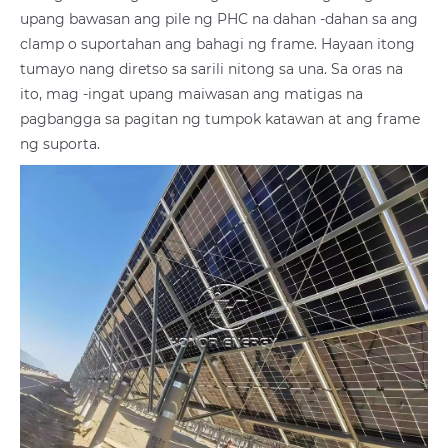
upang bawasan ang pile ng PHC na dahan -dahan sa ang
clamp o suportahan ang bahagi ng frame. Hayaan itong
tumayo nang diretso sa sarili nitong sa una. Sa oras na
ito, mag -ingat upang maiwasan ang matigas na
pagbangga sa pagitan ng tumpok katawan at ang frame
ng suporta.