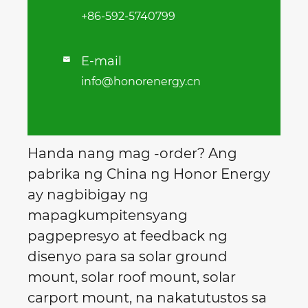
+86-592-5740799
E-mail

info@honorenergy.cn
Handa nang mag -order? Ang
pabrika ng China ng Honor Energy
ay nagbibigay ng
mapagkumpitensyang
pagpepresyo at feedback ng
disenyo para sa solar ground
mount, solar roof mount, solar
carport mount, na nakatutustos sa