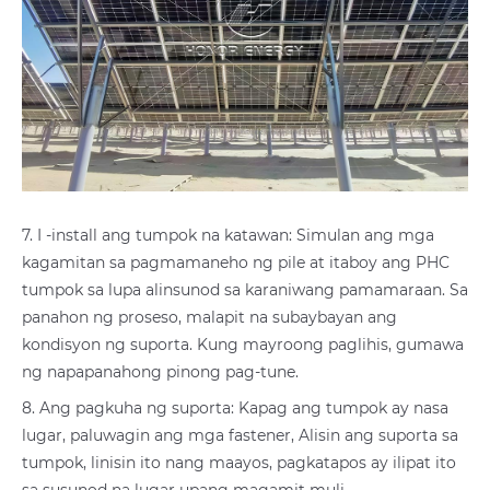
7. I -install ang tumpok na katawan: Simulan ang mga
kagamitan sa pagmamaneho ng pile at itaboy ang PHC
tumpok sa lupa alinsunod sa karaniwang pamamaraan. Sa
panahon ng proseso, malapit na subaybayan ang
kondisyon ng suporta. Kung mayroong paglihis, gumawa
ng napapanahong pinong pag-tune.
8. Ang pagkuha ng suporta: Kapag ang tumpok ay nasa
lugar, paluwagin ang mga fastener, Alisin ang suporta sa
tumpok, linisin ito nang maayos, pagkatapos ay ilipat ito