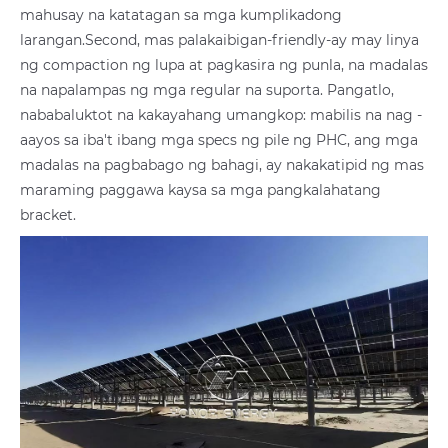
mahusay na katatagan sa mga kumplikadong
larangan.Second, mas palakaibigan-friendly-ay may linya
ng compaction ng lupa at pagkasira ng punla, na madalas
na napalampas ng mga regular na suporta. Pangatlo,
nababaluktot na kakayahang umangkop: mabilis na nag -
aayos sa iba't ibang mga specs ng pile ng PHC, ang mga
madalas na pagbabago ng bahagi, ay nakakatipid ng mas
maraming paggawa kaysa sa mga pangkalahatang
bracket.