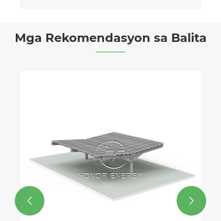
Mga Rekomendasyon sa Balita
KEY 2026: Ang Nangungunang
Platform ng Europe para sa Energy
Transition at Green Industrial
Tingnan ang Higit Pa >>
Competitiveness

